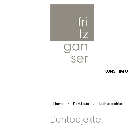
Fritz Ganser
Skulptur Installation Kunst im öffentlich Raum Malerei Lichtobjekte Foto Video Buch
KUNST IM Ö
Home
Portfolio
Lichtobjekte
Lichtobjekte