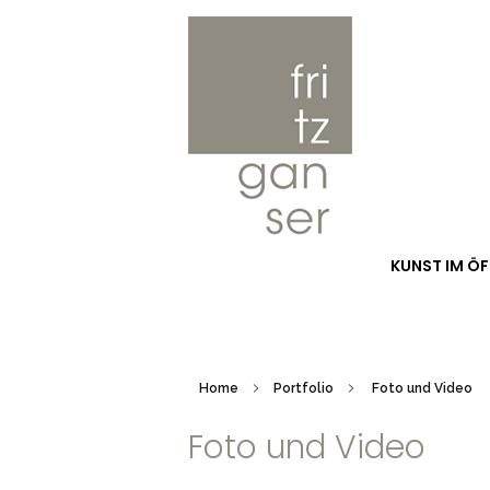
Fritz Ganser
Skulptur Installation Kunst im öffentlich Raum Malerei Lichtobjekte Foto Video Buch
KUNST IM Ö
Home
Portfolio
Foto und Video
Foto und Video