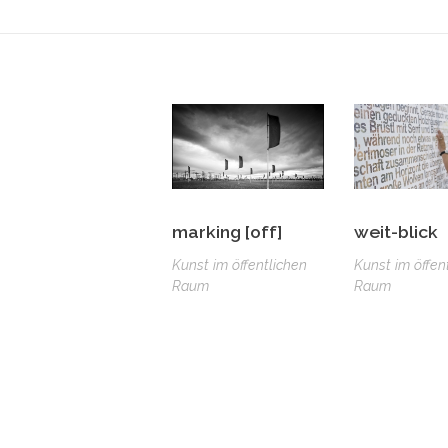
marking [off]
weit-blick
Kunst im öffentlichen
Kunst im öffen
Raum
Raum